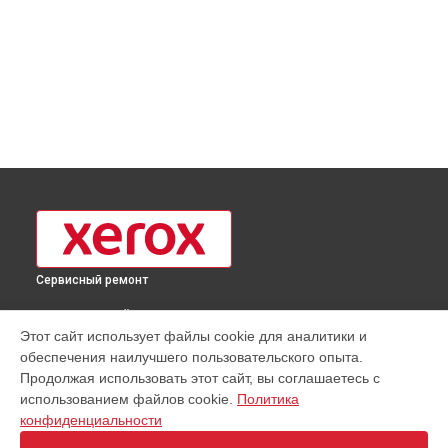
Сервисный ремонт
ВЫБЕРИ СВОЙ ГОРОД
Этот сайт использует файлы cookie для аналитики и
Замена дуплекса МФУ B1022DN Xerox в
Москве
обеспечения наилучшего пользовательского опыта.
Замена дуплекса МФУ B1022DN Xerox в
Краснодаре
Продолжая использовать этот сайт, вы соглашаетесь с
Замена дуплекса МФУ B1022DN Xerox в
Ростове-на-Дону
использованием файлов cookie.
Политика
конфиденциальности
Замена дуплекса МФУ B1022DN Xerox в
Нижнем Новгороде
Замена дуплекса МФУ B1022DN Xerox в
Новосибирске