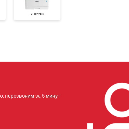
B1022DN
от 60 мин
о
от 80 мин
о
от 70 мин
о
?
, перезвоним за 5 минут