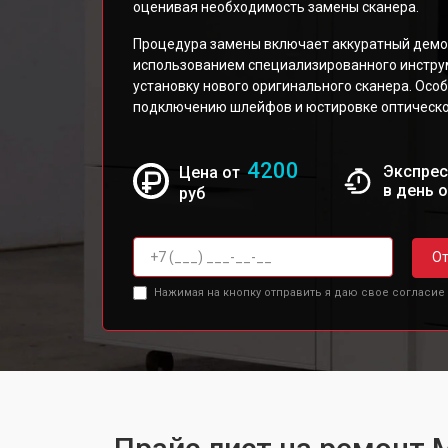
оценивая необходимость замены сканера.
Процедура замены включает аккуратный демо
использованием специализированного инструм
установку нового оригинального сканера. Осо
подключению шлейфов и юстировке оптическо
4200
Экспрес
Цена от
в день 
руб
От
Нажимая на кнопку отправить я даю свое согласие