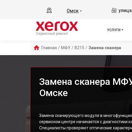
улица
Омск
▼
УСЛУГИ
Сервисный ремонт
Главная
/
МФУ
/
B215
/
Замена сканера
Замена сканера МФУ
Омске
Замена сканирующего модуля в многофункцио
сервисном центре начинается с диагностики к
Специалисты проверяют оптические характери