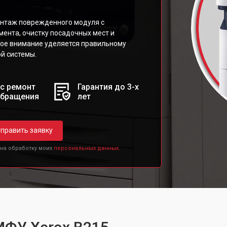
нтаж поврежденного модуля с
ента, очистку посадочных мест и
бое внимание уделяется правильному
й системы.
с ремонт
Гарантия до 3-х
обращения
лет
править заявку
 на обработку моих
персональных данных.