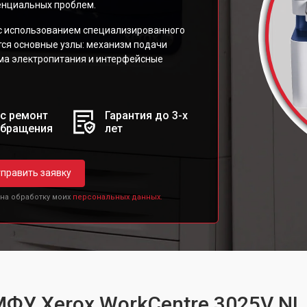
тенциальных проблем.
с использованием специализированного
тся основные узлы: механизм подачи
ема электропитания и интерфейсные
с ремонт
Гарантия до 3-х
обращения
лет
править заявку
 на обработку моих
персональных данных.
МФУ Xerox WorkCentre 3025V NI