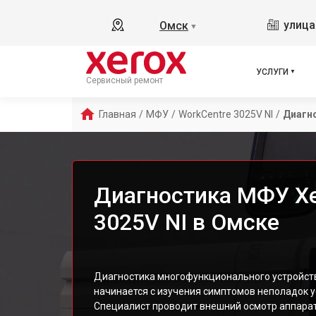
улица
Омск
▼
УСЛУГИ
Сервисный ремонт
Главная
/
МФУ
/
WorkCentre 3025V NI
/
Диагн
Диагностика МФУ Xe
3025V NI в Омске
Диагностика многофункционального устройств
начинается с изучения симптомов неполадок ус
Специалист проводит внешний осмотр аппарат