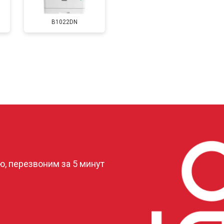
B1022DN
от 60 мин
о
от 80 мин
о
от 70 мин
о
?
, перезвоним за 5 минут