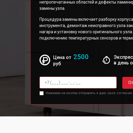
непропечатанных областей и дефекты ламини
замены узла.
Процедура замены включает разборку корпус
инструмента, демонтаж неисправного узла зак
нагара и установку нового оригинального узл
подключению температурных сенсоров и терм
2500
Экспрес
Цена от
в день 
руб
От
Нажимая на кнопку отправить я даю свое согласие