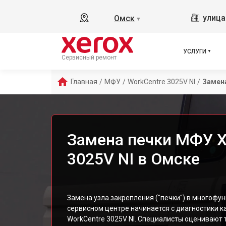
улица
Омск
▼
УСЛУГИ
Сервисный ремонт
Главная
/
МФУ
/
WorkCentre 3025V NI
/
Замен
Замена печки МФУ X
3025V NI в Омске
Замена узла закрепления ("печки") в многофу
сервисном центре начинается с диагностики 
WorkCentre 3025V NI. Специалисты оценивают 