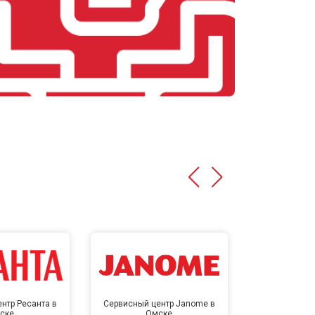
нтр Ресанта в
Сервисный центр Janome в
Сервисный 
ске
Омске
Ом