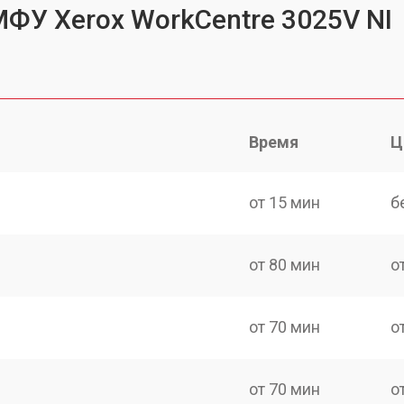
МФУ Xerox WorkCentre 3025V NI
Время
Ц
от 15 мин
б
от 80 мин
о
от 70 мин
о
от 70 мин
о