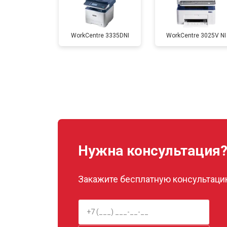
Замена каретки
WorkCentre 3335DNI
WorkCentre 3025V NI
Замена Wi-Fi
Замена блока питания
Замена вала
Нужна консультация
Закажите бесплатную консультацию