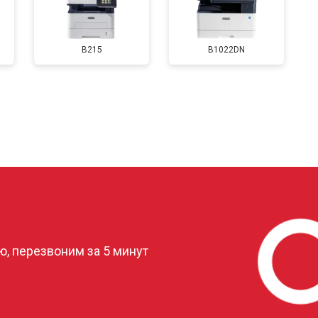
от 90 мин
о
B215
B1022DN
от 60 мин
о
от 80 мин
о
от 70 мин
о
?
, перезвоним за 5 минут