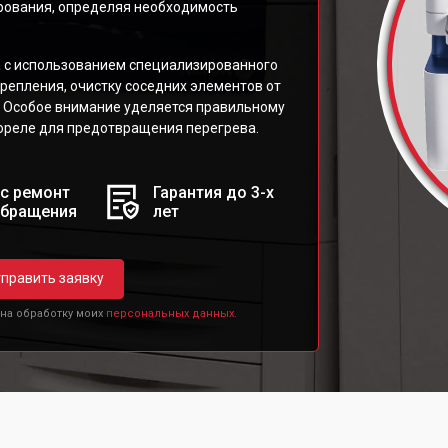
рования, определяя необходимость
а с использованием специализированного
репления, очистку соседних элементов от
а. Особое внимание уделяется правильному
ореле для предотвращения перегрева.
с ремонт
Гарантия до 3-х
обращения
лет
править заявку
 на обработку моих
персональных данных.