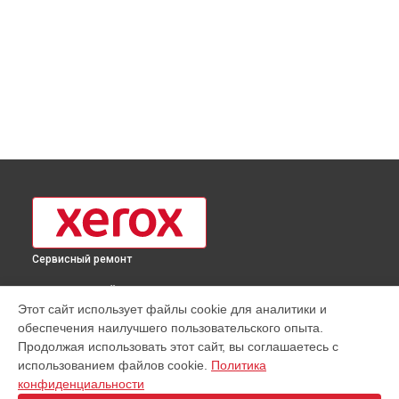
Сервисный ремонт
ВЫБЕРИ СВОЙ ГОРОД
Этот сайт использует файлы cookie для аналитики и
Замена Wi-Fi МФУ WorkCentre 3025V NI Xerox в
Москве
обеспечения наилучшего пользовательского опыта.
Замена Wi-Fi МФУ WorkCentre 3025V NI Xerox в
Краснодаре
Продолжая использовать этот сайт, вы соглашаетесь с
Замена Wi-Fi МФУ WorkCentre 3025V NI Xerox в
Ростове-на-
использованием файлов cookie.
Политика
Дону
конфиденциальности
Замена Wi-Fi МФУ WorkCentre 3025V NI Xerox в
Нижнем