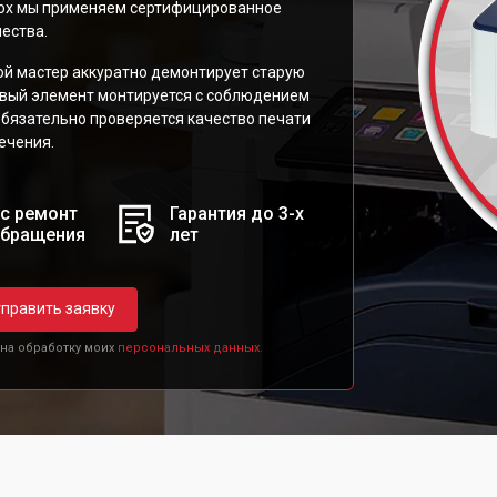
rox мы применяем сертифицированное
ества.
рой мастер аккуратно демонтирует старую
Новый элемент монтируется с соблюдением
 обязательно проверяется качество печати
ечения.
с ремонт
Гарантия до 3-х
обращения
лет
править заявку
 на обработку моих
персональных данных.