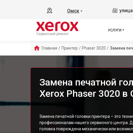
улица
Омск
▼
УСЛУГИ
Сервисный ремонт
Главная
/
Принтер
/
Phaser 3020
/
Замена пе
Замена печатной го
Xerox Phaser 3020 в
Замена печатной головки принтера – это техн
профессионалам нашего сервисного центра. Д
головка повреждена механически или возникл