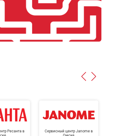
нтр Ресанта в
Сервисный центр Janome в
Сервисный 
ске
Омске
Ом