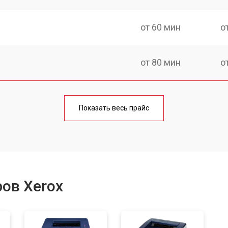
от 60 мин
о
от 80 мин
о
от 70 мин
о
Показать весь прайс
от 70 мин
о
от 60 мин
о
ов Xerox
от 100 мин
о