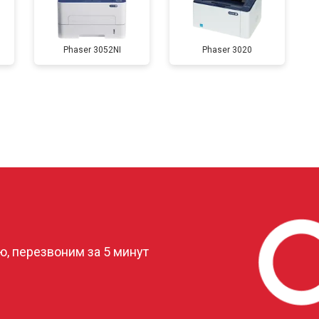
от 80 мин
о
Phaser 3052NI
Phaser 3020
от 50 мин
о
от 80 мин
о
от 60 мин
о
?
, перезвоним за 5 минут